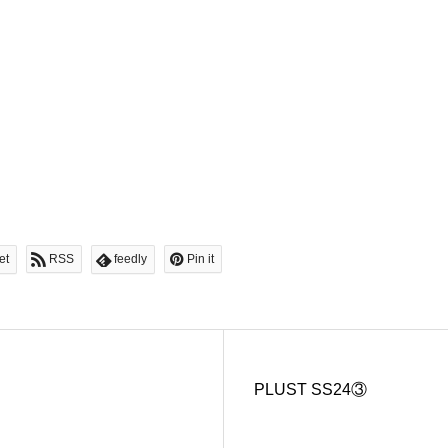
et
RSS
feedly
Pin it
PLUST SS24③