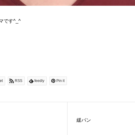
です^_^
et
RSS
feedly
Pin it
緩パン