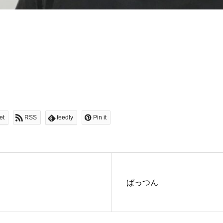
et
RSS
feedly
Pin it
ぱっつん