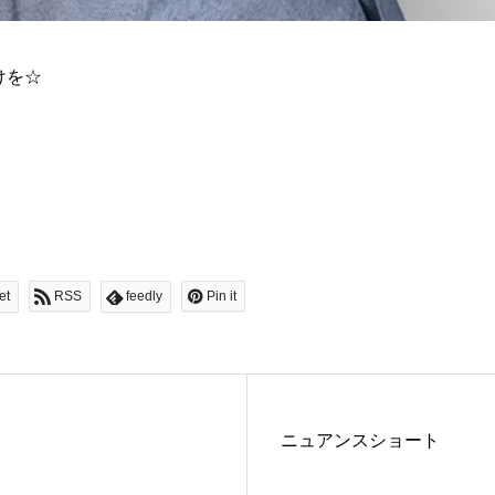
けを☆
et
RSS
feedly
Pin it
ニュアンスショート